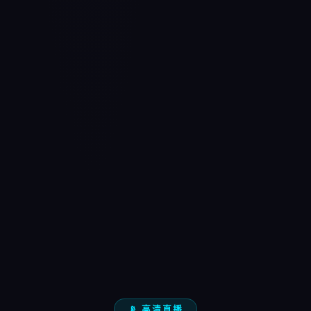
📡 高清直播