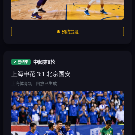
🔔 预约提醒
中超第8轮
✔ 已结束
上海申花 3:1 北京国安
上海体育场 · 回放已生成