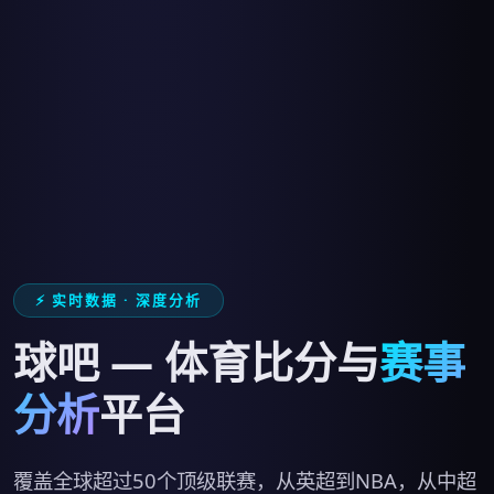
⚡ 实时数据 · 深度分析
球吧 — 体育比分与
赛事
分析
平台
覆盖全球超过50个顶级联赛，从英超到NBA，从中超