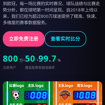
到欧冠，每一场比赛的实时赛况、球队战绩与比赛走
势分析，都在球吧第一时间呈现。自2018年上线以
来，我们已经为超过800万球迷提供了精准、快速、
多维度的赛事数据服务。
立即免费注册
查看实时比分
800
50
99.7
万+
+
%
注册用户
覆盖联赛
数据准确率