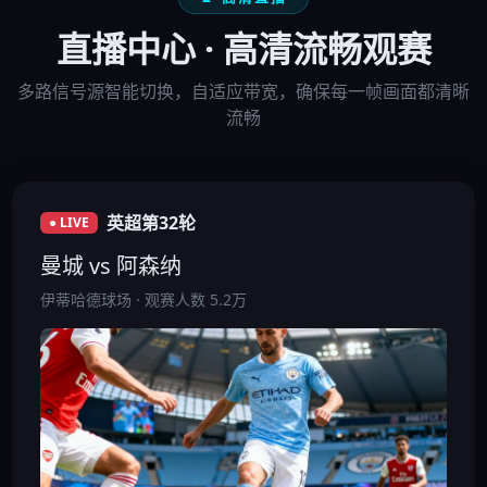
直播中心 · 高清流畅观赛
多路信号源智能切换，自适应带宽，确保每一帧画面都清晰
流畅
英超第32轮
● LIVE
曼城 vs 阿森纳
伊蒂哈德球场 · 观赛人数 5.2万