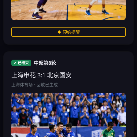
🔔 预约提醒
中超第8轮
✔ 已结束
上海申花 3:1 北京国安
上海体育场 · 回放已生成