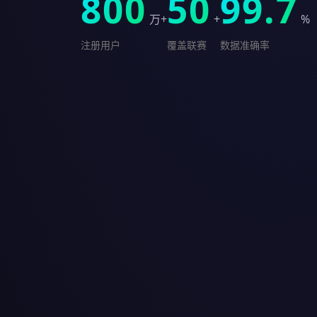
800
50
99.7
万+
+
%
注册用户
覆盖联赛
数据准确率