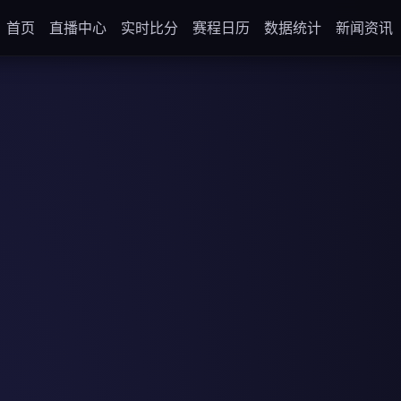
首页
直播中心
实时比分
赛程日历
数据统计
新闻资讯