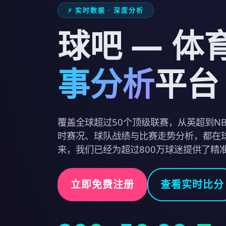
⚡ 实时数据 · 深度分析
球吧 — 体
事分析
平台
覆盖全球超过50个顶级联赛，从英超到N
时赛况、球队战绩与比赛走势分析，都在球
来，我们已经为超过800万球迷提供了精
立即免费注册
查看实时比分